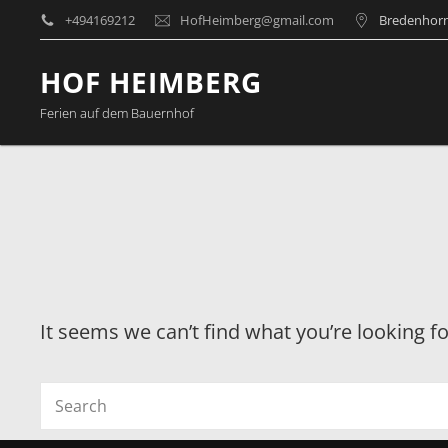
+494169212
HofHeimberg@gmail.com
Bredenhorn
HOF HEIMBERG
Ferien auf dem Bauernhof
It seems we can’t find what you’re looking f
Search
for: