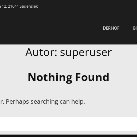
 12, 21644 Sauensiek
DER HOF
B
Autor:
superuser
Nothing Found
or. Perhaps searching can help.