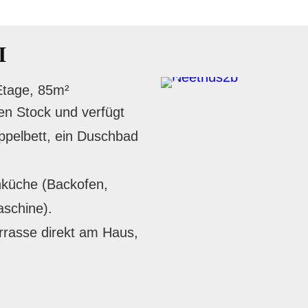
I
Etage, 85m²
ten Stock und verfügt
ppelbett, ein Duschbad
nküche (Backofen,
aschine).
errasse direkt am Haus,